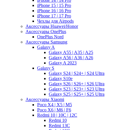
iPhone 14 | 14 Pro
iPhone 15 | 15 Pro
iPhone 16 | 16 Pro
iPhone 17 | 17 Pro
Чехлы для Airpods
Аксессуары Huawei/Honor
Аксессуары OnePlus
OnePlus Nord
Аксессуары Samsung
Galaxy A
Galaxy A55 | A35 | A25
Galaxy A56 | A36 | A26
Galaxy A 2023
Galaxy S
Galaxy S24 | S24+ | S24 Ultra
Galaxy S10e
Galaxy S26 | S26+ | S26 Ultra
Galaxy S23 | S23+ | S23 Ultra
Galaxy S25 | S25+ | S25 Ultra
Аксессуары Xiaomi
Poco X4 | X5 | M5
Poco X6 | M6 | F6
Redmi 10 | 10C | 12C
Redmi 10
Redmi 13C