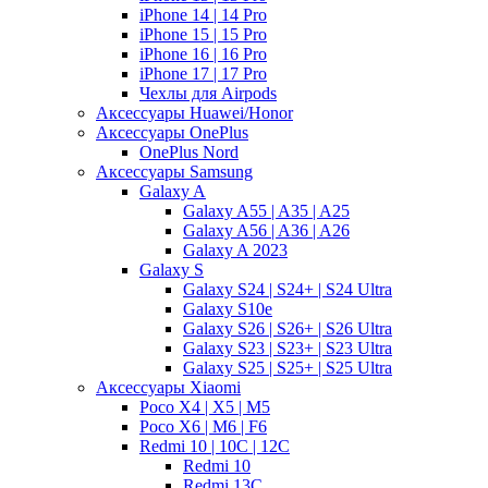
iPhone 14 | 14 Pro
iPhone 15 | 15 Pro
iPhone 16 | 16 Pro
iPhone 17 | 17 Pro
Чехлы для Airpods
Аксессуары Huawei/Honor
Аксессуары OnePlus
OnePlus Nord
Аксессуары Samsung
Galaxy A
Galaxy A55 | A35 | A25
Galaxy A56 | A36 | A26
Galaxy A 2023
Galaxy S
Galaxy S24 | S24+ | S24 Ultra
Galaxy S10e
Galaxy S26 | S26+ | S26 Ultra
Galaxy S23 | S23+ | S23 Ultra
Galaxy S25 | S25+ | S25 Ultra
Аксессуары Xiaomi
Poco X4 | X5 | M5
Poco X6 | M6 | F6
Redmi 10 | 10C | 12C
Redmi 10
Redmi 13C