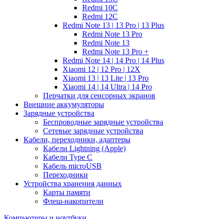
Redmi 10C
Redmi 12C
Redmi Note 13 | 13 Pro | 13 Plus
Redmi Note 13 Pro
Redmi Note 13
Redmi Note 13 Pro +
Redmi Note 14 | 14 Pro | 14 Plus
Xiaomi 12 | 12 Pro | 12X
Xiaomi 13 | 13 Lite | 13 Pro
Xiaomi 14 | 14 Ultra | 14 Pro
Перчатки для сенсорных экранов
Внешние аккумуляторы
Зарядные устройства
Беспроводные зарядные устройства
Сетевые зарядные устройства
Кабели, переходники, адаптеры
Кабели Lightning (Apple)
Кабели Type C
Кабель microUSB
Переходники
Устройства хранения данных
Карты памяти
Флеш-накопители
Компьютеры и ноутбуки