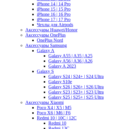
iPhone 14 | 14 Pro
iPhone 15 | 15 Pro
iPhone 16 | 16 Pro
iPhone 17 | 17 Pro
Чехлы для Airpods
Аксессуары Huawei/Honor
Аксессуары OnePlus
OnePlus Nord
Аксессуары Samsung
Galaxy A
Galaxy A55 | A35 | A25
Galaxy A56 | A36 | A26
Galaxy A 2023
Galaxy S
Galaxy S24 | S24+ | S24 Ultra
Galaxy S10e
Galaxy S26 | S26+ | S26 Ultra
Galaxy S23 | S23+ | S23 Ultra
Galaxy S25 | S25+ | S25 Ultra
Аксессуары Xiaomi
Poco X4 | X5 | M5
Poco X6 | M6 | F6
Redmi 10 | 10C | 12C
Redmi 10
Redmi 13C