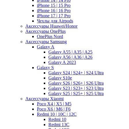
iPhone 14 | 14 Pro
iPhone 15 | 15 Pro
iPhone 16 | 16 Pro
iPhone 17 | 17 Pro
Чехлы для Airpods
Аксессуары Huawei/Honor
Аксессуары OnePlus
OnePlus Nord
Аксессуары Samsung
Galaxy A
Galaxy A55 | A35 | A25
Galaxy A56 | A36 | A26
Galaxy A 2023
Galaxy S
Galaxy S24 | S24+ | S24 Ultra
Galaxy S10e
Galaxy S26 | S26+ | S26 Ultra
Galaxy S23 | S23+ | S23 Ultra
Galaxy S25 | S25+ | S25 Ultra
Аксессуары Xiaomi
Poco X4 | X5 | M5
Poco X6 | M6 | F6
Redmi 10 | 10C | 12C
Redmi 10
Redmi 13C