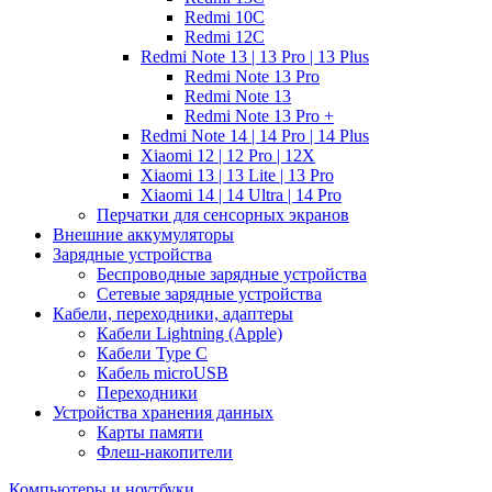
Redmi 10C
Redmi 12C
Redmi Note 13 | 13 Pro | 13 Plus
Redmi Note 13 Pro
Redmi Note 13
Redmi Note 13 Pro +
Redmi Note 14 | 14 Pro | 14 Plus
Xiaomi 12 | 12 Pro | 12X
Xiaomi 13 | 13 Lite | 13 Pro
Xiaomi 14 | 14 Ultra | 14 Pro
Перчатки для сенсорных экранов
Внешние аккумуляторы
Зарядные устройства
Беспроводные зарядные устройства
Сетевые зарядные устройства
Кабели, переходники, адаптеры
Кабели Lightning (Apple)
Кабели Type C
Кабель microUSB
Переходники
Устройства хранения данных
Карты памяти
Флеш-накопители
Компьютеры и ноутбуки