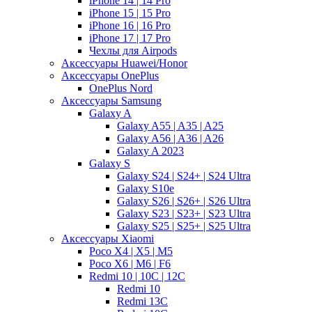
iPhone 14 | 14 Pro
iPhone 15 | 15 Pro
iPhone 16 | 16 Pro
iPhone 17 | 17 Pro
Чехлы для Airpods
Аксессуары Huawei/Honor
Аксессуары OnePlus
OnePlus Nord
Аксессуары Samsung
Galaxy A
Galaxy A55 | A35 | A25
Galaxy A56 | A36 | A26
Galaxy A 2023
Galaxy S
Galaxy S24 | S24+ | S24 Ultra
Galaxy S10e
Galaxy S26 | S26+ | S26 Ultra
Galaxy S23 | S23+ | S23 Ultra
Galaxy S25 | S25+ | S25 Ultra
Аксессуары Xiaomi
Poco X4 | X5 | M5
Poco X6 | M6 | F6
Redmi 10 | 10C | 12C
Redmi 10
Redmi 13C