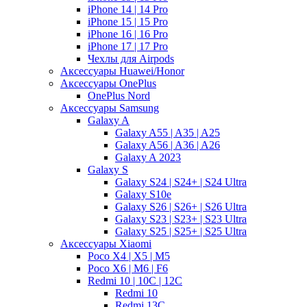
iPhone 14 | 14 Pro
iPhone 15 | 15 Pro
iPhone 16 | 16 Pro
iPhone 17 | 17 Pro
Чехлы для Airpods
Аксессуары Huawei/Honor
Аксессуары OnePlus
OnePlus Nord
Аксессуары Samsung
Galaxy A
Galaxy A55 | A35 | A25
Galaxy A56 | A36 | A26
Galaxy A 2023
Galaxy S
Galaxy S24 | S24+ | S24 Ultra
Galaxy S10e
Galaxy S26 | S26+ | S26 Ultra
Galaxy S23 | S23+ | S23 Ultra
Galaxy S25 | S25+ | S25 Ultra
Аксессуары Xiaomi
Poco X4 | X5 | M5
Poco X6 | M6 | F6
Redmi 10 | 10C | 12C
Redmi 10
Redmi 13C