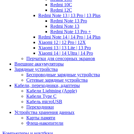
Redmi 10C
Redmi 12C
Redmi Note 13 | 13 Pro | 13 Plus
Redmi Note 13 Pro
Redmi Note 13
Redmi Note 13 Pro +
Redmi Note 14 | 14 Pro | 14 Plus
Xiaomi 12 | 12 Pro | 12X
Xiaomi 13 | 13 Lite | 13 Pro
Xiaomi 14 | 14 Ultra | 14 Pro
Перчатки для сенсорных экранов
Внешние аккумуляторы
Зарядные устройства
Беспроводные зарядные устройства
Сетевые зарядные устройства
Кабели, переходники, адаптеры
Кабели Lightning (Apple)
Кабели Type C
Кабель microUSB
Переходники
Устройства хранения данных
Карты памяти
Флеш-накопители
Компьютеры и ноутбуки