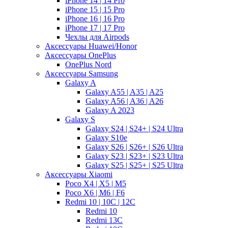
iPhone 14 | 14 Pro
iPhone 15 | 15 Pro
iPhone 16 | 16 Pro
iPhone 17 | 17 Pro
Чехлы для Airpods
Аксессуары Huawei/Honor
Аксессуары OnePlus
OnePlus Nord
Аксессуары Samsung
Galaxy A
Galaxy A55 | A35 | A25
Galaxy A56 | A36 | A26
Galaxy A 2023
Galaxy S
Galaxy S24 | S24+ | S24 Ultra
Galaxy S10e
Galaxy S26 | S26+ | S26 Ultra
Galaxy S23 | S23+ | S23 Ultra
Galaxy S25 | S25+ | S25 Ultra
Аксессуары Xiaomi
Poco X4 | X5 | M5
Poco X6 | M6 | F6
Redmi 10 | 10C | 12C
Redmi 10
Redmi 13C