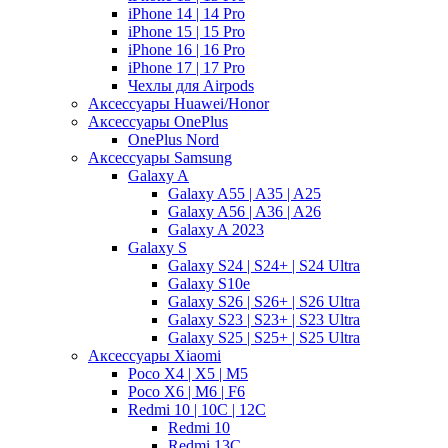
iPhone 14 | 14 Pro
iPhone 15 | 15 Pro
iPhone 16 | 16 Pro
iPhone 17 | 17 Pro
Чехлы для Airpods
Аксессуары Huawei/Honor
Аксессуары OnePlus
OnePlus Nord
Аксессуары Samsung
Galaxy A
Galaxy A55 | A35 | A25
Galaxy A56 | A36 | A26
Galaxy A 2023
Galaxy S
Galaxy S24 | S24+ | S24 Ultra
Galaxy S10e
Galaxy S26 | S26+ | S26 Ultra
Galaxy S23 | S23+ | S23 Ultra
Galaxy S25 | S25+ | S25 Ultra
Аксессуары Xiaomi
Poco X4 | X5 | M5
Poco X6 | M6 | F6
Redmi 10 | 10C | 12C
Redmi 10
Redmi 13C