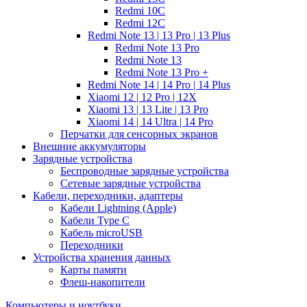
Redmi 10C
Redmi 12C
Redmi Note 13 | 13 Pro | 13 Plus
Redmi Note 13 Pro
Redmi Note 13
Redmi Note 13 Pro +
Redmi Note 14 | 14 Pro | 14 Plus
Xiaomi 12 | 12 Pro | 12X
Xiaomi 13 | 13 Lite | 13 Pro
Xiaomi 14 | 14 Ultra | 14 Pro
Перчатки для сенсорных экранов
Внешние аккумуляторы
Зарядные устройства
Беспроводные зарядные устройства
Сетевые зарядные устройства
Кабели, переходники, адаптеры
Кабели Lightning (Apple)
Кабели Type C
Кабель microUSB
Переходники
Устройства хранения данных
Карты памяти
Флеш-накопители
Компьютеры и ноутбуки