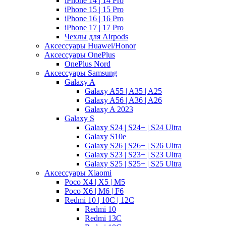
iPhone 14 | 14 Pro
iPhone 15 | 15 Pro
iPhone 16 | 16 Pro
iPhone 17 | 17 Pro
Чехлы для Airpods
Аксессуары Huawei/Honor
Аксессуары OnePlus
OnePlus Nord
Аксессуары Samsung
Galaxy A
Galaxy A55 | A35 | A25
Galaxy A56 | A36 | A26
Galaxy A 2023
Galaxy S
Galaxy S24 | S24+ | S24 Ultra
Galaxy S10e
Galaxy S26 | S26+ | S26 Ultra
Galaxy S23 | S23+ | S23 Ultra
Galaxy S25 | S25+ | S25 Ultra
Аксессуары Xiaomi
Poco X4 | X5 | M5
Poco X6 | M6 | F6
Redmi 10 | 10C | 12C
Redmi 10
Redmi 13C