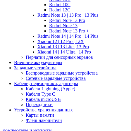
Redmi 10C
Redmi 12C
Redmi Note 13 | 13 Pro | 13 Plus
Redmi Note 13 Pro
Redmi Note 13
Redmi Note 13 Pro +
Redmi Note 14 | 14 Pro | 14 Plus
Xiaomi 12 | 12 Pro | 12X
Xiaomi 13 | 13 Lite | 13 Pro
Xiaomi 14 | 14 Ultra | 14 Pro
Перчатки для сенсорных экранов
Внешние аккумуляторы
Зарядные устройства
Беспроводные зарядные устройства
Сетевые зарядные устройства
Кабели, переходники, адаптеры
Кабели Lightning (Apple)
Кабели Type C
Кабель microUSB
Переходники
Устройства хранения данных
Карты памяти
Флеш-накопители
Компьютеры и ноутбуки