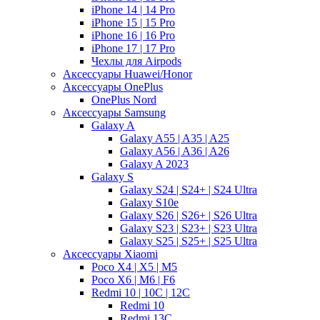
iPhone 14 | 14 Pro
iPhone 15 | 15 Pro
iPhone 16 | 16 Pro
iPhone 17 | 17 Pro
Чехлы для Airpods
Аксессуары Huawei/Honor
Аксессуары OnePlus
OnePlus Nord
Аксессуары Samsung
Galaxy A
Galaxy A55 | A35 | A25
Galaxy A56 | A36 | A26
Galaxy A 2023
Galaxy S
Galaxy S24 | S24+ | S24 Ultra
Galaxy S10e
Galaxy S26 | S26+ | S26 Ultra
Galaxy S23 | S23+ | S23 Ultra
Galaxy S25 | S25+ | S25 Ultra
Аксессуары Xiaomi
Poco X4 | X5 | M5
Poco X6 | M6 | F6
Redmi 10 | 10C | 12C
Redmi 10
Redmi 13C