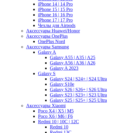
iPhone 14 | 14 Pro
iPhone 15 | 15 Pro
iPhone 16 | 16 Pro
iPhone 17 | 17 Pro
Чехлы для Airpods
Аксессуары Huawei/Honor
Аксессуары OnePlus
OnePlus Nord
Аксессуары Samsung
Galaxy A
Galaxy A55 | A35 | A25
Galaxy A56 | A36 | A26
Galaxy A 2023
Galaxy S
Galaxy S24 | S24+ | S24 Ultra
Galaxy S10e
Galaxy S26 | S26+ | S26 Ultra
Galaxy S23 | S23+ | S23 Ultra
Galaxy S25 | S25+ | S25 Ultra
Аксессуары Xiaomi
Poco X4 | X5 | M5
Poco X6 | M6 | F6
Redmi 10 | 10C | 12C
Redmi 10
Redmi 13C