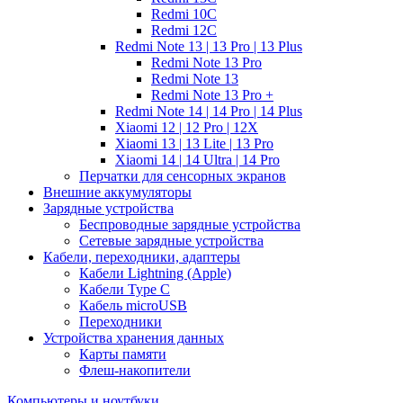
Redmi 10C
Redmi 12C
Redmi Note 13 | 13 Pro | 13 Plus
Redmi Note 13 Pro
Redmi Note 13
Redmi Note 13 Pro +
Redmi Note 14 | 14 Pro | 14 Plus
Xiaomi 12 | 12 Pro | 12X
Xiaomi 13 | 13 Lite | 13 Pro
Xiaomi 14 | 14 Ultra | 14 Pro
Перчатки для сенсорных экранов
Внешние аккумуляторы
Зарядные устройства
Беспроводные зарядные устройства
Сетевые зарядные устройства
Кабели, переходники, адаптеры
Кабели Lightning (Apple)
Кабели Type C
Кабель microUSB
Переходники
Устройства хранения данных
Карты памяти
Флеш-накопители
Компьютеры и ноутбуки