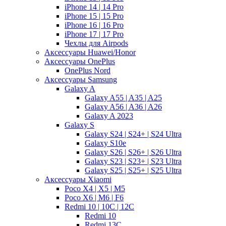
iPhone 14 | 14 Pro
iPhone 15 | 15 Pro
iPhone 16 | 16 Pro
iPhone 17 | 17 Pro
Чехлы для Airpods
Аксессуары Huawei/Honor
Аксессуары OnePlus
OnePlus Nord
Аксессуары Samsung
Galaxy A
Galaxy A55 | A35 | A25
Galaxy A56 | A36 | A26
Galaxy A 2023
Galaxy S
Galaxy S24 | S24+ | S24 Ultra
Galaxy S10e
Galaxy S26 | S26+ | S26 Ultra
Galaxy S23 | S23+ | S23 Ultra
Galaxy S25 | S25+ | S25 Ultra
Аксессуары Xiaomi
Poco X4 | X5 | M5
Poco X6 | M6 | F6
Redmi 10 | 10C | 12C
Redmi 10
Redmi 13C