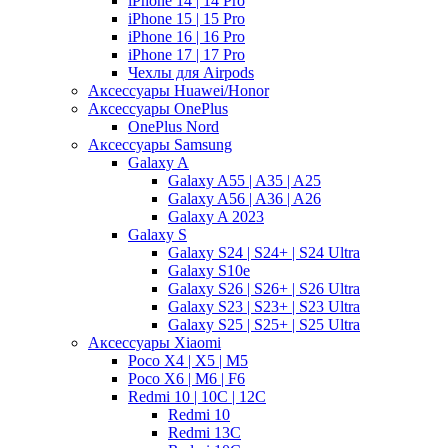
iPhone 14 | 14 Pro
iPhone 15 | 15 Pro
iPhone 16 | 16 Pro
iPhone 17 | 17 Pro
Чехлы для Airpods
Аксессуары Huawei/Honor
Аксессуары OnePlus
OnePlus Nord
Аксессуары Samsung
Galaxy A
Galaxy A55 | A35 | A25
Galaxy A56 | A36 | A26
Galaxy A 2023
Galaxy S
Galaxy S24 | S24+ | S24 Ultra
Galaxy S10e
Galaxy S26 | S26+ | S26 Ultra
Galaxy S23 | S23+ | S23 Ultra
Galaxy S25 | S25+ | S25 Ultra
Аксессуары Xiaomi
Poco X4 | X5 | M5
Poco X6 | M6 | F6
Redmi 10 | 10C | 12C
Redmi 10
Redmi 13C