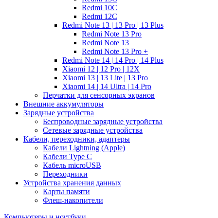
Redmi 10C
Redmi 12C
Redmi Note 13 | 13 Pro | 13 Plus
Redmi Note 13 Pro
Redmi Note 13
Redmi Note 13 Pro +
Redmi Note 14 | 14 Pro | 14 Plus
Xiaomi 12 | 12 Pro | 12X
Xiaomi 13 | 13 Lite | 13 Pro
Xiaomi 14 | 14 Ultra | 14 Pro
Перчатки для сенсорных экранов
Внешние аккумуляторы
Зарядные устройства
Беспроводные зарядные устройства
Сетевые зарядные устройства
Кабели, переходники, адаптеры
Кабели Lightning (Apple)
Кабели Type C
Кабель microUSB
Переходники
Устройства хранения данных
Карты памяти
Флеш-накопители
Компьютеры и ноутбуки